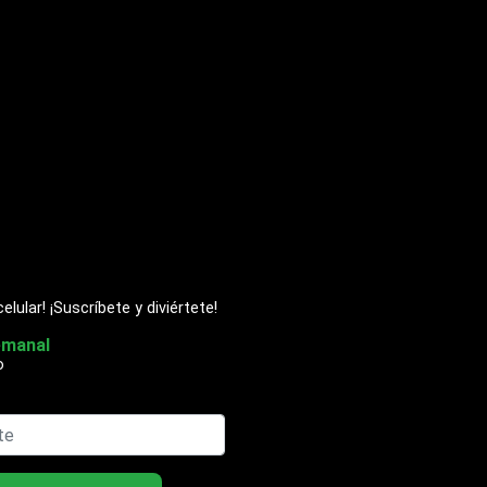
ular! ¡Suscríbete y diviértete!
emanal
o