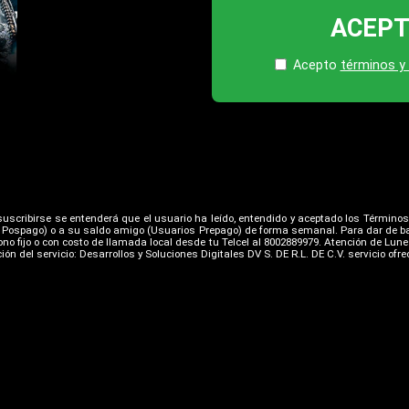
ACEP
Acepto
términos y
l suscribirse se entenderá que el usuario ha leído, entendido y aceptado los Términos
s Pospago) o a su saldo amigo (Usuarios Prepago) de forma semanal. Para dar de ba
no fijo o con costo de llamada local desde tu Telcel al 8002889979. Atención de Lunes
ón del servicio: Desarrollos y Soluciones Digitales DV S. DE R.L. DE C.V. servicio ofr