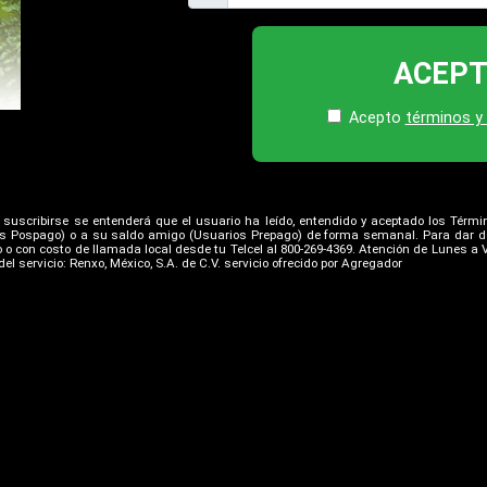
ACEP
Acepto
términos y
l suscribirse se entenderá que el usuario ha leído, entendido y aceptado los Términ
os Pospago) o a su saldo amigo (Usuarios Prepago) de forma semanal. Para dar de 
o o con costo de llamada local desde tu Telcel al 800-269-4369. Atención de Lunes a V
el servicio: Renxo, México, S.A. de C.V. servicio ofrecido por Agregador