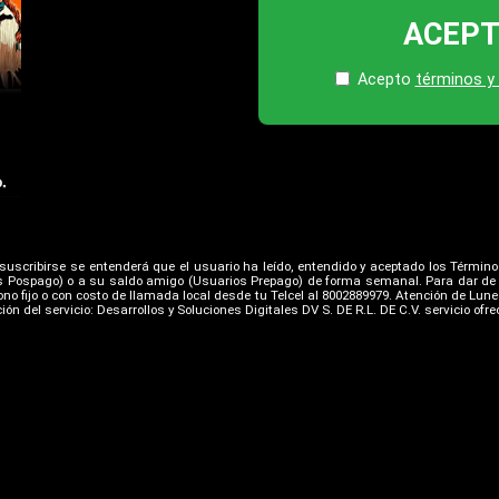
ACEP
Acepto
términos y
l suscribirse se entenderá que el usuario ha leído, entendido y aceptado los Término
s Pospago) o a su saldo amigo (Usuarios Prepago) de forma semanal. Para dar de ba
no fijo o con costo de llamada local desde tu Telcel al 8002889979. Atención de Lunes
ón del servicio: Desarrollos y Soluciones Digitales DV S. DE R.L. DE C.V. servicio ofr