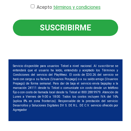
Acepto
términos y condiciones
SUSCRIBIRME
Servicio disponible para usuarios Telcel a nivel nacional. Al suscribirse se
entenderá que el usuario ha leído, entendido y aceptado los Términos y
Condiciones del servicio del PlayWeez. El costo de $30.26 del servicio se
hará con cargo a su factura (Usuarios Pospago) o a su saldo amigo (Usuarios
Prepago) de forma semanal. Para dar de baja el servicio envía bajaplay a la
marcación 24111 desde tu Telcel o comunícate sin costo desde un teléfono
fijo o con costo de llamada local desde tu Telcel al 800 288 9979. Atención de
Lunes a Viernes de 9:00 a 18:00. Todos los costos incluyen IVA del 16%
(aplica 8% en zona fronteriza). Responsable de la prestación del servicio:
Desarrollos y Soluciones Digitales DV S. DE R.L. DE C.V. servicio ofrecido por
Agregador