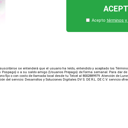
ACEP
Acepto
términos y
l suscribirse se entenderá que el usuario ha leído, entendido y aceptado los Término
s Pospago) o a su saldo amigo (Usuarios Prepago) de forma semanal. Para dar de ba
no fijo o con costo de llamada local desde tu Telcel al 8002889979. Atención de Lunes
ón del servicio: Desarrollos y Soluciones Digitales DV S. DE R.L. DE C.V. servicio ofr