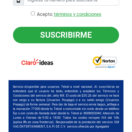
Acepto
términos y condiciones
SUSCRIBIRME
Servicio disponible para usuarios Telcel a nivel nacional. Al suscribirse se
entenderá que el usuario ha leído, entendido y aceptado los Términos y
Condiciones del servicio del Jelly MX. El costo de $30.26 del servicio se hará
con cargo a su factura (Usuarios Pospago) o a su saldo amigo (Usuarios
Prepago) de forma semanal. Para dar de baja el servicio envía bajajs, jellbaja a
la marcación 77000 desde tu Telcel o comunícate sin costo desde un teléfono
fijo o con costo de llamada local desde tu Telcel al 8008002040. Atención de
Lunes a Viernes de 9:00 a 18:00. Todos los costos incluyen IVA del 16%
(aplica 8% en zona fronteriza). Responsable de la prestación del servicio: GM
VAS ENTERTAINMENT, S.A.P.I DE C.V. servicio ofrecido por Agregador