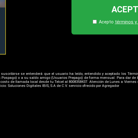
ACEP
Acepto
términos y
Al suscribirse se entenderá que el usuario ha leído, entendido y aceptado los Términ
os Pospago) o a su saldo amigo (Usuarios Prepago) de forma mensual. Para dar de b
n costo de llamada local desde tu Telcel al 8008358437. Atención de Lunes a Viernes d
cio: Soluciones Digitales IBIS, S.A de C.V. servicio ofrecido por Agregador