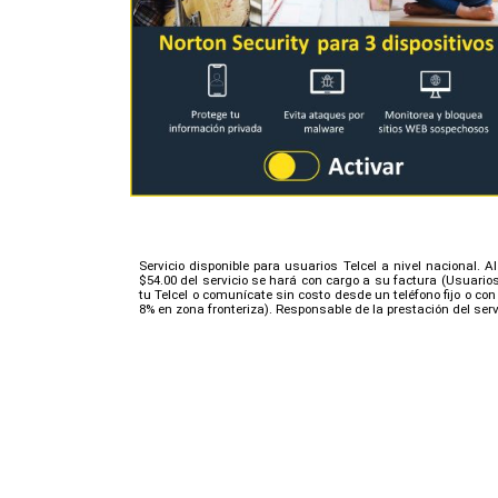
Servicio disponible para usuarios Telcel a nivel nacional. 
$54.00 del servicio se hará con cargo a su factura (Usuari
tu Telcel o comunícate sin costo desde un teléfono fijo o co
8% en zona fronteriza). Responsable de la prestación del servi