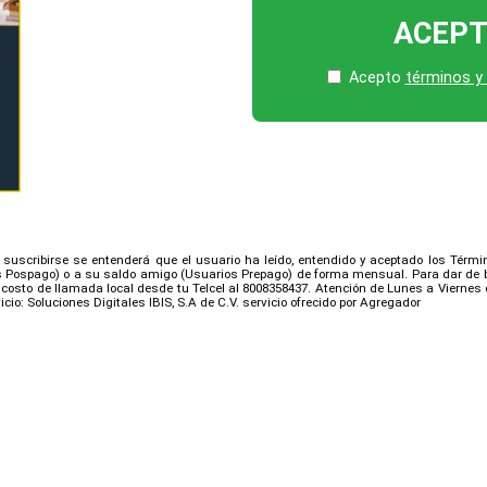
ACEP
Acepto
términos y
Al suscribirse se entenderá que el usuario ha leído, entendido y aceptado los Términ
os Pospago) o a su saldo amigo (Usuarios Prepago) de forma mensual. Para dar de b
n costo de llamada local desde tu Telcel al 8008358437. Atención de Lunes a Viernes d
cio: Soluciones Digitales IBIS, S.A de C.V. servicio ofrecido por Agregador