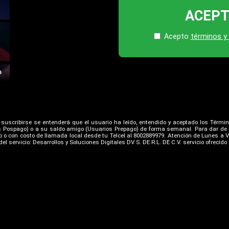
ACEP
Acepto
términos y
Al suscribirse se entenderá que el usuario ha leído, entendido y aceptado los Términ
os Pospago) o a su saldo amigo (Usuarios Prepago) de forma semanal. Para dar de b
o o con costo de llamada local desde tu Telcel al 8002889979. Atención de Lunes a V
el servicio: Desarrollos y Soluciones Digitales DV S. DE R.L. DE C.V. servicio ofrecid