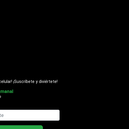
ular! ¡Suscríbete y diviértete!
emanal
o