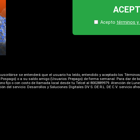
ACEP
Acepto
términos y
l suscribirse se entenderá que el usuario ha leído, entendido y aceptado los Términos
s Pospago) o a su saldo amigo (Usuarios Prepago) de forma semanal. Para dar de ba
no fijo o con costo de llamada local desde tu Telcel al 8002889979. Atención de Lunes
ón del servicio: Desarrollos y Soluciones Digitales DV S. DE R.L. DE C.V. servicio ofr