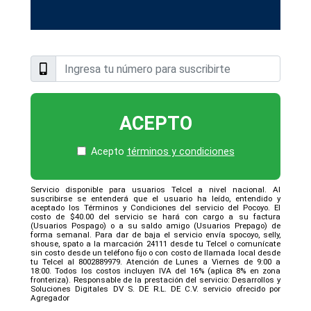
ACEPTO
Acepto
términos y condiciones
Servicio disponible para usuarios Telcel a nivel nacional. Al
suscribirse se entenderá que el usuario ha leído, entendido y
aceptado los Términos y Condiciones del servicio del Pocoyo. El
costo de $40.00 del servicio se hará con cargo a su factura
(Usuarios Pospago) o a su saldo amigo (Usuarios Prepago) de
forma semanal. Para dar de baja el servicio envía spocoyo, selly,
shouse, spato a la marcación 24111 desde tu Telcel o comunícate
sin costo desde un teléfono fijo o con costo de llamada local desde
tu Telcel al 8002889979. Atención de Lunes a Viernes de 9:00 a
18:00. Todos los costos incluyen IVA del 16% (aplica 8% en zona
fronteriza). Responsable de la prestación del servicio: Desarrollos y
Soluciones Digitales DV S. DE R.L. DE C.V. servicio ofrecido por
Agregador