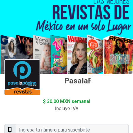
PasalaPágina
$ 30.00 MXN semanal
Incluye IVA