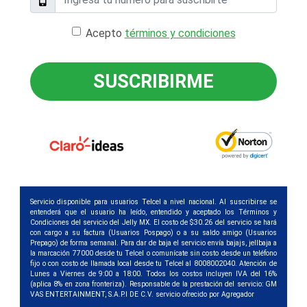
Acepto
términos y condiciones
SUSCRIBIRME
Servicio disponible para usuarios Telcel a nivel nacional. Al suscribirse se
entenderá que el usuario ha leído, entendido y aceptado los Términos y
Condiciones del servicio del Jelly MX. El costo de $30.26 del servicio se hará
con cargo a su factura (Usuarios Pospago) o a su saldo amigo (Usuarios
Prepago) de forma semanal. Para dar de baja el servicio envía bajajs, jellbaja a
la marcación 77000 desde tu Telcel o comunícate sin costo desde un teléfono
fijo o con costo de llamada local desde tu Telcel al 8008002040. Atención de
Lunes a Viernes de 9:00 a 18:00. Todos los costos incluyen IVA del 16%
(aplica 8% en zona fronteriza). Responsable de la prestación del servicio: GM
VAS ENTERTAINMENT, S.A.P.I DE C.V. servicio ofrecido por Agregador