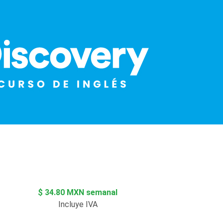
$ 34.80 MXN semanal
Incluye IVA