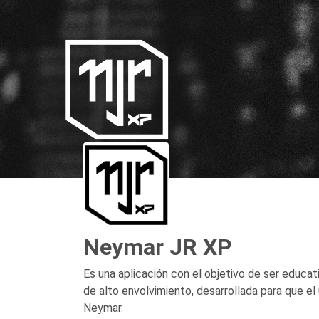
Neymar JR XP
Es una aplicación con el objetivo de ser educat
de alto envolvimiento, desarrollada para que el 
Neymar.